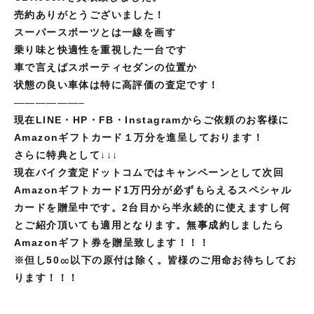
売約ありがとうございました！
スーパースポーツとは一線を画す
乗り味と快適性を重視した一台です
車で言えばスポーティセダンの位置か
状態の良い車体は特に高評価の査定です！
——————–
現在LINE・HP・FB・Instagramからご依頼のお客様に
Amazonギフトカード１万分を進呈しております！
さらに特典として↓↓↓
現在バイク査定ドットコムではキャンペーンとして次回
Amazonギフトカード1万円分が必ずもらえるスペシャル
カードを贈呈中です。2台目から半永続的に使えますし何
とご紹介頂いても適用となります。無事成約しましたら
Amazonギフト券を贈呈致します！！！
※但し
50㏄以下の原付は除く。皆様のご用命お待ちしてお
ります！！！