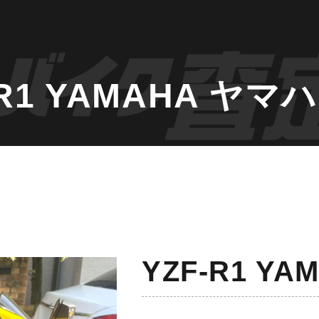
R1 YAMAHA ヤマ
YZF-R1 Y