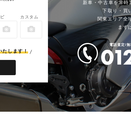
新車・中古車を常時1
下取り・買
ビ
カスタム
関東エリア全
まず
電話査定/
いたします！