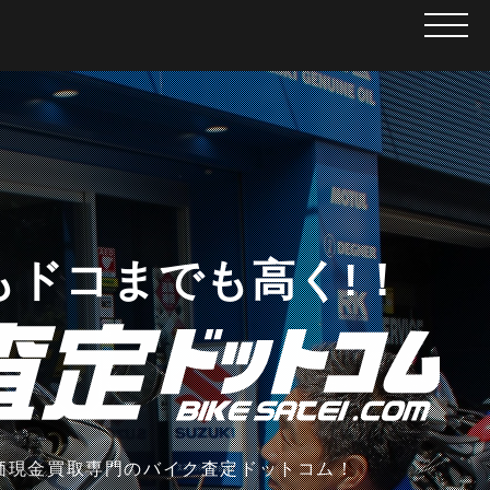
メニュ
もドコまでも高く!！
価現金買取専門の
バイク査定ドットコム！