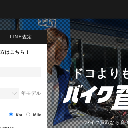
LINE査定
方はこちら！
ドコより
年モデル
Km
Mile
バイク買取なら高
ていただきます