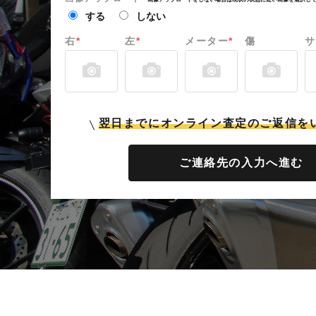
する
しない
右
*
左
*
メーター
*
傷
サ
翌日までにオンライン査定のご返信を
ご連絡先の入力へ進む