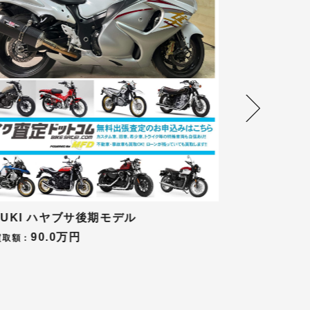
NDA CB400SFスーパーフォア生産中止
HONDA GB35
ル
50.
平均買取額：
90.0万円
買取額：