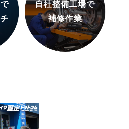
ムで
自社整備工場で
ッチ
補修作業