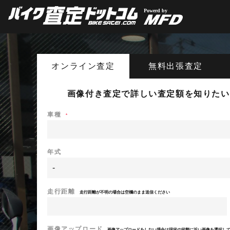
オンライン
査定
無料出張
査定
画像付き査定で詳しい査定額を知りたい
車種
*
年式
走行距離
走行距離が不明の場合は空欄のまま送信ください
画像アップロード
画像アップロードをしない場合は現状の状態に近い画像を選択し