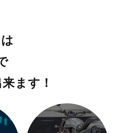
は
で
出来ます！