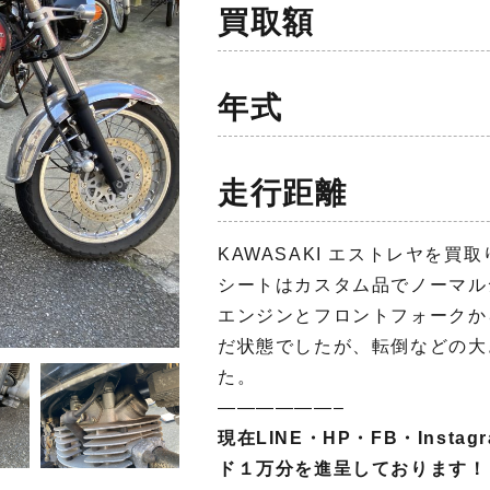
買取額
年式
走行距離
KAWASAKI エストレヤを買
シートはカスタム品でノーマル
エンジンとフロントフォークか
だ状態でしたが、転倒などの大
た。
——————–
現在LINE・HP・FB・Inst
ド１万分を進呈しております！