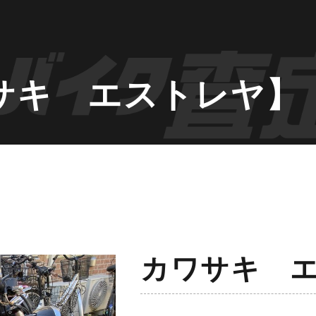
サキ エストレヤ】
カワサキ 