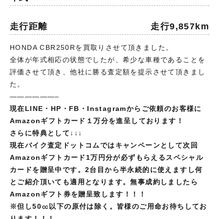
走行距離
走行9,857km
HONDA CBR250Rを買取りさせて頂きました。
全体が年式相応の状態でしたが、希少な車種であることを
評価させて頂き、他社に勝る査定額を提示させて頂きまし
た。
——————–
現在LINE・HP・FB・Instagramからご依頼のお客様に
Amazonギフトカード１万分を進呈しております！
さらに特典として↓↓↓
現在バイク査定ドットコムではキャンペーンとして次回
Amazonギフトカード1万円分が必ずもらえるスペシャル
カードを贈呈中です。2台目から半永続的に使えますし何
とご紹介頂いても適用となります。無事成約しましたら
Amazonギフト券を贈呈致します！！！
※但し
50㏄以下の原付は除く。皆様のご用命お待ちしてお
ります！！！