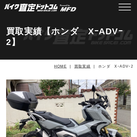
メニュ
買取実績【ホンダ XｰADVｰ
2】
HOME
買取実績
ホンダ XｰADVｰ2