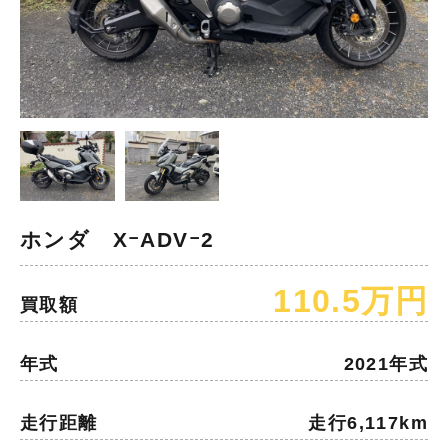
ホンダ XｰADVｰ2
110.5万円
買取額
年式
2021年式
走行距離
走行6,117km