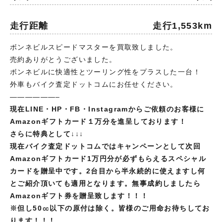
走行距離
走行1,553km
ボンネビルスピードマスターを買取致しました。
売約ありがとうございました。
ボンネビルに快適性とツーリング性をプラスした一台！
外車もバイク査定ドットコムにお任せください。
——————–
現在LINE・HP・FB・Instagramからご依頼のお客様に
Amazonギフトカード１万分を進呈しております！
さらに特典として↓↓↓
現在バイク査定ドットコムではキャンペーンとして次回
Amazonギフトカード1万円分が必ずもらえるスペシャル
カードを贈呈中です。2台目から半永続的に使えますし何
とご紹介頂いても適用となります。無事成約しましたら
Amazonギフト券を贈呈致します！！！
※但し
50㏄以下の原付は除く。皆様のご用命お待ちしてお
ります！！！