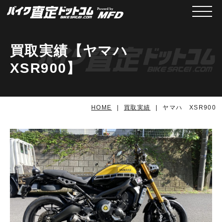
メニュ
買取実績【ヤマハ
XSR900】
HOME
買取実績
ヤマハ XSR900