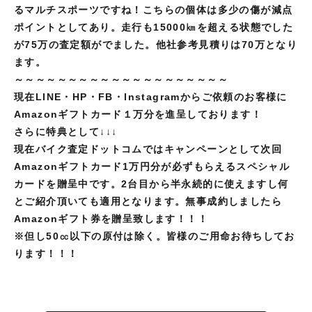
るマルチスポーツですね！こちらの個体は多少の傷が減点
ポイントとしてあり。走行も15000㎞を超える状態でした
が75万の査定額がでました。他社参考見積りは70万となり
ます。
～～～～～～～～～～～～～～～～～～～～
現在
LINE
・
HP
・
FB
・
Instagram
からご依頼のお客様に
Amazon
ギフトカード１万分を進呈しております！
さらに特典として
↓↓↓
現在バイク査定ドットコムではキャンペーンとして次回
Amazon
ギフトカード
1
万円分が必ずもらえるスペシャル
カードを贈呈中です。
2
台目から半永続的に使えますし何
とご紹介頂いても適用となります。無事成約しましたら
Amazon
ギフト券を贈呈致します！！！
※但し
50
㏄以下の原付は除く。皆様のご用命お待ちしてお
ります！！！