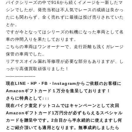
バイクシリーズの中で916から続くイメージを一新したマ
シンでしたが、発売当初は不人気でレースの成績は良かっ
たにも関わらず、全く売れずに最後は投げ売りされていた
とか。
ですが今となってはシリーズの転機になった車両として名
車の仲間入りを果たしております。
こちらの車両はワンオーナーで、走行距離も浅くガレージ
保管の車両でした。
リアサスオイル漏れ等修理が必要な部分もありますが、し
っかり高価買取頑張りました！
——————–
現在LINE・HP・FB・Instagramからご依頼のお客様に
Amazonギフトカード１万分を進呈しております！
さらに特典として↓↓↓
現在バイク査定ドットコムではキャンペーンとして次回
Amazonギフトカード1万円分が必ずもらえるスペシャル
カードを贈呈中です。2台目から半永続的に使えますし何
とご紹介頂いても適用となります。無事成約しましたら