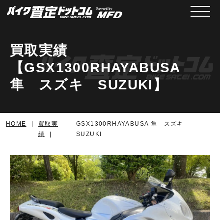
メニュ
買取実績
【GSX1300RHAYABUSA
隼 スズキ SUZUKI】
HOME
買取実
GSX1300RHAYABUSA 隼 スズキ
績
SUZUKI