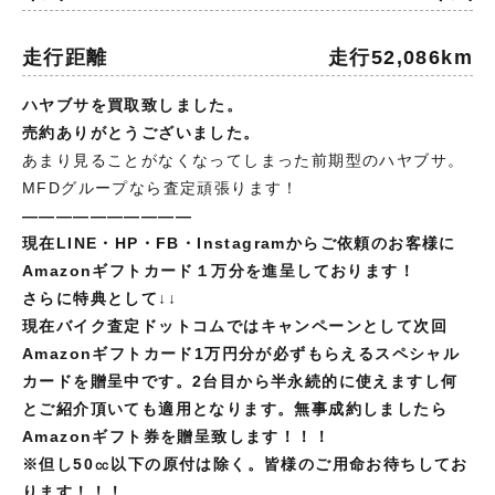
走行距離
走行52,086km
ハヤブサを買取致しました。
売約ありがとうございました。
あまり見ることがなくなってしまった前期型のハヤブサ。
MFDグループなら査定頑張ります！
——————————
現在
LINE
・
HP
・
FB
・
Instagram
からご依頼のお客様に
Amazon
ギフトカード１万分を進呈しております！
さらに特典として
↓↓
現在バイク査定ドットコムではキャンペーンとして次回
Amazon
ギフトカード
1
万円分が必ずもらえるスペシャル
カードを贈呈中です。
2
台目から半永続的に使えますし何
とご紹介頂いても適用となります。無事成約しましたら
Amazon
ギフト券を贈呈致します！！！
※但し
50
㏄以下の原付は除く。皆様のご用命お待ちしてお
ります！！！