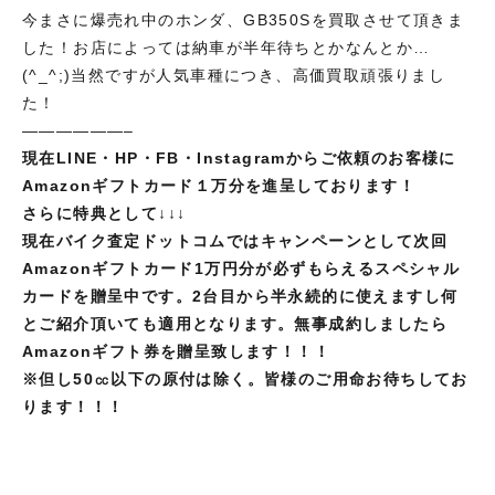
今まさに爆売れ中のホンダ、GB350Sを買取させて頂きま
した！お店によっては納車が半年待ちとかなんとか…
(^_^;)当然ですが人気車種につき、高価買取頑張りまし
た！
——————–
現在LINE・HP・FB・Instagramからご依頼のお客様に
Amazonギフトカード１万分を進呈しております！
さらに特典として↓↓↓
現在バイク査定ドットコムではキャンペーンとして次回
Amazonギフトカード1万円分が必ずもらえるスペシャル
カードを贈呈中です。2台目から半永続的に使えますし何
とご紹介頂いても適用となります。無事成約しましたら
Amazonギフト券を贈呈致します！！！
※但し
50㏄以下の原付は除く。皆様のご用命お待ちしてお
ります！！！