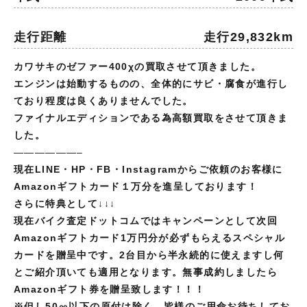
走行距離
走行29,832km
カワサキのゼファー400χの買取させて頂きました。
エンジンは始動するものの、全体的にサビ・腐食が進行し
ており程度は良くありませんでした。
ファイナルエディションである為高額買取をさせて頂きま
した。
——————–
現在LINE・HP・FB・Instagramからご依頼のお客様に
Amazonギフトカード１万分を進呈しております！
さらに特典として↓↓↓
現在バイク査定ドットコムではキャンペーンとして次回
Amazonギフトカード1万円分が必ずもらえるスペシャル
カードを贈呈中です。2台目から半永続的に使えますし何
とご紹介頂いても適用となります。無事成約しましたら
Amazonギフト券を贈呈致します！！！
※但し
50㏄以下の原付は除く。皆様のご用命お待ちしてお