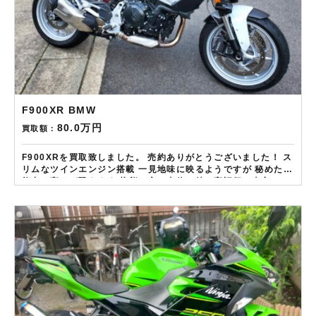
F900XR BMW
80.0万円
買取額：
F900XRを買取致しました。 売約ありがとうございました！ ス
リムなツインエンジン搭載 一見地味に映るようですが 秘めたる
能力の高さが覗えます 状態の良い車体は特に高評価の査定で
す！！ ——————– 現在LINE・HP・FB・Instagramから
ご依頼のお客様にAmazonギフトカード１万分を進呈しており
ます！ さらに特典として↓↓↓ 現在バイク査定ドットコムではキ
ャンペーンとして次回Amazonギフトカード1万円分が必ずもら
えるスペシャルカードを贈呈中です。2台目から半永続的に使え
ますし何とご紹介頂いても適用となります。無事成約しました
らAmazonギフト券を贈呈致します！！！ ※但し50㏄以下の原
付は除く。皆様のご用命お待ちしております！！！