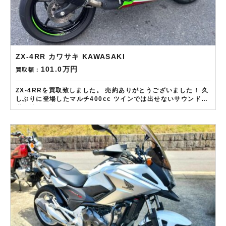
ZX-4RR カワサキ KAWASAKI
101.0万円
買取額：
ZX-4RRを買取致しました。 売約ありがとうございました！ 久
しぶりに登場したマルチ400cc ツインでは出せないサウンドが
満を持して帰ってきました KRTカラーが冴えわたる逸品です！
——————– 現在LINE・HP・FB・Instagramからご依頼の
お客様にAmazonギフトカード１万分を進呈しております！ さ
らに特典として↓↓↓ 現在バイク査定ドットコムではキャンペー
ンとして次回Amazonギフトカード1万円分が必ずもらえるスペ
シャルカードを贈呈中です。2台目から半永続的に使えますし何
とご紹介頂いても適用となります。無事成約しましたら
Amazonギフト券を贈呈致します！！！ ※但し50㏄以下の原付
は除く。皆様のご用命お待ちしております！！！