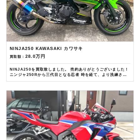
NINJA250 KAWASAKI カワサキ
28.0万円
買取額：
NINJA250を買取致しました。 売約ありがとうございました！
ニンジャ250Rから三代目となる忍者 時を経て、より洗練され
たフォルム 先鋭的なデザインは正に機能美 KRTカラーが冴え
る一台です 状態の良い車体は特に高評価の査定です！！
——————– 現在LINE・HP・FB・Instagramからご依頼の
お客様にAmazonギフトカード１万分を進呈しております！ さ
らに特典として↓↓↓ 現在バイク査定ドットコムではキャンペー
ンとして次回Amazonギフトカード1万円分が必ずもらえるスペ
シャルカードを贈呈中です。2台目から半永続的に使えますし何
とご紹介頂いても適用となります。無事成約しましたら
Amazonギフト券を贈呈致します！！！ ※但し50㏄以下の原付
は除く。皆様のご用命お待ちしております！！！