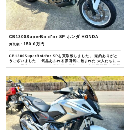
CB1300SuperBold’or SP ホンダ HONDA
150.0万円
買取額：
CB1300SuperBold’or SPを買取致しました。 売約ありがと
うございました！ 気品あふれる雰囲気に包まれた 大人たちに愛
される秀逸な一台です 生産終了も目前となり人気再沸騰中 状態
の良い車体は特に高評価の査定です！ ——————– 現在
LINE・HP・FB・Instagramからご依頼のお客様にAmazonギ
フトカード１万分を進呈しております！ さらに特典として↓↓↓
現在バイク査定ドットコムではキャンペーンとして次回
Amazonギフトカード1万円分が必ずもらえるスペシャルカード
を贈呈中です。2台目から半永続的に使えますし何とご紹介頂い
ても適用となります。無事成約しましたらAmazonギフト券を
贈呈致します！！！ ※但し50㏄以下の原付は除く。皆様のご用
命お待ちしております！！！