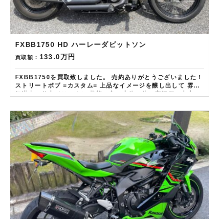
FXBB1750 HD ハーレーダビットソン
133.0万円
買取額：
FXBB1750を買取致しました。 売約ありがとうございました！
ストリートボブ =カスタム= 上品なイメージを醸し出して 雰囲
気満点の仕上がりですね 状態の良い車体は特に高評価の査定で
す！ ——————– 現在LINE・HP・FB・Instagramからご
依頼のお客様にAmazonギフトカード１万分を進呈しておりま
す！ さらに特典として↓↓↓ 現在バイク査定ドットコムではキャ
ンペーンとして次回Amazonギフトカード1万円分が必ずもらえ
るスペシャルカードを贈呈中です。2台目から半永続的に使えま
すし何とご紹介頂いても適用となります。無事成約しましたら
Amazonギフト券を贈呈致します！！！ ※但し50㏄以下の原付
は除く。皆様のご用命お待ちしております！！！