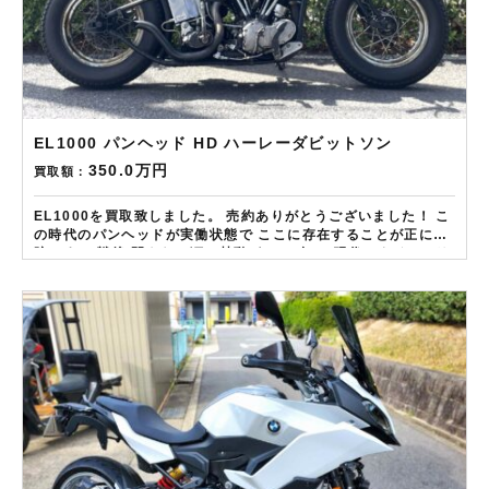
EL1000 パンヘッド HD ハーレーダビットソン
350.0万円
買取額：
EL1000を買取致しました。 売約ありがとうございました！ こ
の時代のパンヘッドが実働状態で ここに存在することが正に奇
跡です！ 戦後 間もない頃の鼓動が2025年の 現代にタイムスリ
ップして舞い降りた 状態の良い車体は特に高評価の査定です！
——————– 現在LINE・HP・FB・Instagramからご依頼の
お客様にAmazonギフトカード１万分を進呈しております！ さ
らに特典として↓↓↓ 現在バイク査定ドットコムではキャンペー
ンとして次回Amazonギフトカード1万円分が必ずもらえるスペ
シャルカードを贈呈中です。2台目から半永続的に使えますし何
とご紹介頂いても適用となります。無事成約しましたら
Amazonギフト券を贈呈致します！！！ ※但し50㏄以下の原付
は除く。皆様のご用命お待ちしております！！！