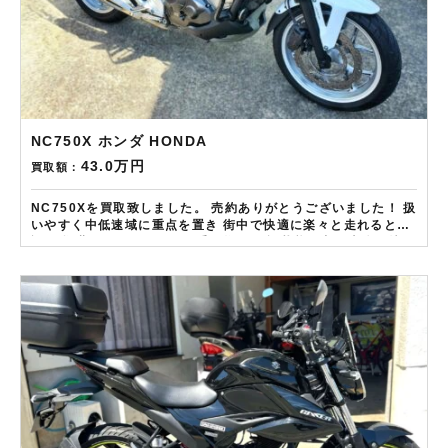
NC750X ホンダ HONDA
43.0万円
買取額：
NC750Xを買取致しました。 売約ありがとうございました！ 扱
いやすく中低速域に重点を置き 街中で快適に楽々と走れると定
評 低燃費でツーリングもお手の物な一台 状態の良い車体は特に
高評価の査定です！ ——————– 現在LINE・HP・FB・
Instagramからご依頼のお客様にAmazonギフトカード１万分
を進呈しております！ さらに特典として↓↓↓ 現在バイク査定ド
ットコムではキャンペーンとして次回Amazonギフトカード1万
円分が必ずもらえるスペシャルカードを贈呈中です。2台目から
半永続的に使えますし何とご紹介頂いても適用となります。無
事成約しましたらAmazonギフト券を贈呈致します！！！ ※但
し50㏄以下の原付は除く。皆様のご用命お待ちしておりま
す！！！