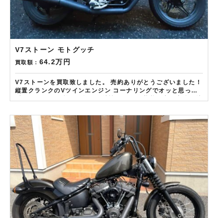
V7ストーン モトグッチ
64.2万円
買取額：
V7ストーンを買取致しました。 売約ありがとうございました！
縦置クランクのVツインエンジン コーナリングでオッと思った
瞬間に ジャイロ効果と無縁の特性に気づく 状態の良い車体は特
に高評価の査定です！ ——————– 現在LINE・HP・FB・
Instagramからご依頼のお客様にAmazonギフトカード１万分
を進呈しております！ さらに特典として↓↓↓ 現在バイク査定ド
ットコムではキャンペーンとして次回Amazonギフトカード1万
円分が必ずもらえるスペシャルカードを贈呈中です。2台目から
半永続的に使えますし何とご紹介頂いても適用となります。無
事成約しましたらAmazonギフト券を贈呈致します！！！ ※但
し50㏄以下の原付は除く。皆様のご用命お待ちしておりま
す！！！