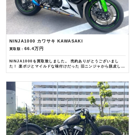
NINJA1000 カワサキ KAWASAKI
66.4万円
買取額：
NINJA1000を買取致しました。 売約ありがとうございまし
た！ 楽ポジとマイルドな味付けだった 旧ニンジャから脱皮して
別物に... 堂々たるツアラーとして君臨 過激さも加わり大人に人
気の一台 状態の良い車体は特に高評価です！ ——————– 現
在LINE・HP・FB・Instagramからご依頼のお客様にAmazon
ギフトカード１万分を進呈しております！ さらに特典として
↓↓↓ 現在バイク査定ドットコムではキャンペーンとして次回
Amazonギフトカード1万円分が必ずもらえるスペシャルカード
を贈呈中です。2台目から半永続的に使えますし何とご紹介頂い
ても適用となります。無事成約しましたらAmazonギフト券を
贈呈致します！！！ ※但し50㏄以下の原付は除く。皆様のご用
命お待ちしております！！！