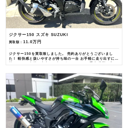
ジクサー150 スズキ SUZUKI
11.0万円
買取額：
ジクサー150を買取致しました。 売約ありがとうございまし
た！ 軽快感と扱いやすさが持ち味の一台 お手軽に走り出すには
持ってこい 名前の由来はご存じ あのGSX-Rの愛称 状態の良い
車体は特に高評価の査定です！ ——————– 現在LINE・
HP・FB・Instagramからご依頼のお客様にAmazonギフトカ
ード１万分を進呈しております！ さらに特典として↓↓↓ 現在バ
イク査定ドットコムではキャンペーンとして次回Amazonギフ
トカード1万円分が必ずもらえるスペシャルカードを贈呈中で
す。2台目から半永続的に使えますし何とご紹介頂いても適用と
なります。無事成約しましたらAmazonギフト券を贈呈致しま
す！！！ ※但し50㏄以下の原付は除く。皆様のご用命お待ちし
ております！！！