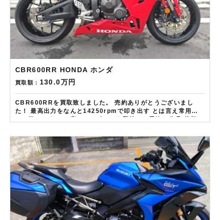
CBR600RR HONDA ホンダ
130.0万円
買取額：
CBR600RRを買取致しました。 売約ありがとうございまし
た！ 最高出力をなんと14250rpmで叩き出す とは言え常用域
での扱いやすさと 高いレスポンスを堅持した秀逸な作品 状態の
良い車体は特に高評価の査定です！！ ——————– 現在
LINE・HP・FB・Instagramからご依頼のお客様にAmazonギ
フトカード１万分を進呈しております！ さらに特典として↓↓↓
現在バイク査定ドットコムではキャンペーンとして次回
Amazonギフトカード1万円分が必ずもらえるスペシャルカード
を贈呈中です。2台目から半永続的に使えますし何とご紹介頂い
ても適用となります。無事成約しましたらAmazonギフト券を
贈呈致します！！！ ※但し50㏄以下の原付は除く。皆様のご用
命お待ちしております！！！