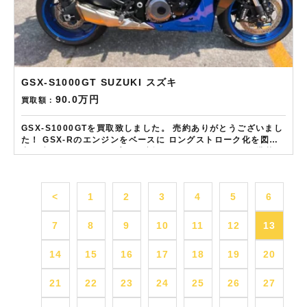
GSX-S1000GT SUZUKI スズキ
90.0万円
買取額：
GSX-S1000GTを買取致しました。 売約ありがとうございまし
た！ GSX-Rのエンジンをベースに ロングストローク化を図り
中低速のトルクをアップして 定評のS1000のエンジンを搭載し
た 堂々たるリッターツアラーモデル 状態の良い車体は特に高評
価の査定です！！ ——————– 現在LINE・HP・FB・
Instagramからご依頼のお客様にAmazonギフトカード１万分
<
1
2
3
4
5
6
を進呈しております！ さらに特典として↓↓↓ 現在バイク査定ド
ットコムではキャンペーンとして次回Amazonギフトカード1万
円分が必ずもらえるスペシャルカードを贈呈中です。2台目から
7
8
9
10
11
12
13
半永続的に使えますし何とご紹介頂いても適用となります。無
事成約しましたらAmazonギフト券を贈呈致します！！！ ※但
14
15
16
17
18
19
20
し50㏄以下の原付は除く。皆様のご用命お待ちしておりま
す！！！
21
22
23
24
25
26
27