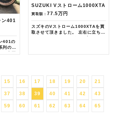
介頂いて
ますし何とご紹介頂いても適用とな
SUZUKI Vストローム1000XTA
約しまし
ります。無事成約しましたら
77.5万円
買取額：
呈致しま
Amazonギフト券を贈呈致しま
レン401
す！！！ ※但し50㏄以下の原付は
スズキのVストローム1000XTAを買
しており
除く。皆様のご用命お待ちしており
取させて頂きました。 左右に立ちご
ます！！！
けをされていましたが、３点パニア
401の
ケースを高く評価させて頂きまし
系列の
た。 ——————– 現在LINE・
いた車両
HP・FB・Instagramからご依頼の
様で状態
お客様にAmazonギフトカード１万
と、系列
分を進呈しております！ さらに特典
で高額買
として↓↓↓ 現在バイク査定ドットコ
ムではキャンペーンとして次回
15
16
17
18
19
20
21
Amazonギフトカード1万円分が必
頼のお客
ずもらえるスペシャルカードを贈呈
37
38
39
40
41
42
43
１万分を
中です。2台目から半永続的に使え
ますし何とご紹介頂いても適用とな
59
60
61
62
63
64
65
ります。無事成約しましたら
azon
Amazonギフト券を贈呈致しま
もらえ
す！！！ ※但し50㏄以下の原付は
中です。
除く。皆様のご用命お待ちしており
すし何