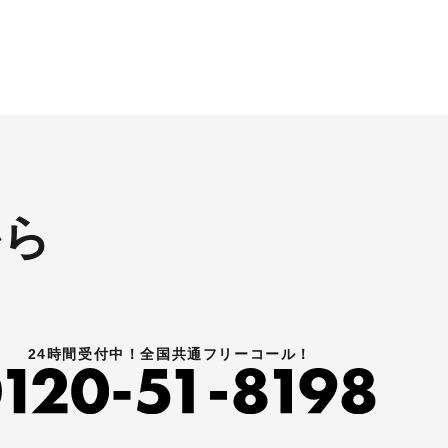
ます！！！
ります。
nギフト
のご用命
から
24時間受付中！全国共通フリーコール！