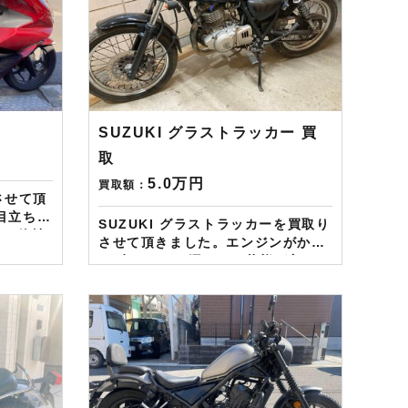
SUZUKI グラストラッカー 買
取
5.0万円
買取額：
りさせて頂
目立ちま
SUZUKI グラストラッカーを買取り
ので他社
させて頂きました。エンジンがかか
した。
らず、 オイル漏れなど状態が良くあ
りませんでしたが、ご納得価格にて
頼のお客
査定させて頂きました。
１万分を
——————– 現在LINE・HP・
FB・Instagramからご依頼のお客
様にAmazonギフトカード１万分を
azon
進呈しております！ さらに特典とし
もらえ
て↓↓↓ 現在バイク査定ドットコムで
中です。
はキャンペーンとして次回Amazon