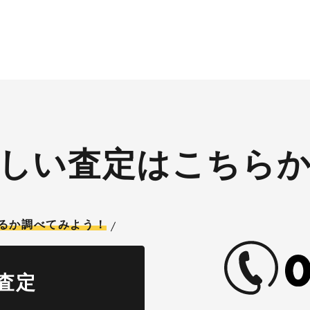
！！
とご紹介頂いても適用とな
無事成約しましたらAmazo
券を贈呈致します！！！ ※但し50
㏄以下の原付は除く。皆様
お待ちしております！！！
しい査定はこちら
るか調べてみよう！
査定