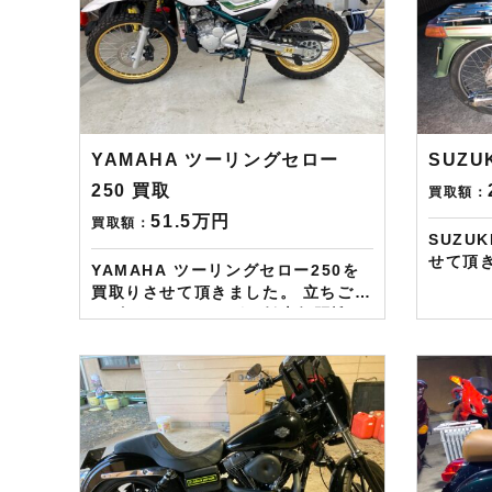
YAMAHA ツーリングセロー
SUZU
250 買取
買取額：
51.5万円
買取額：
SUZU
せて頂
YAMAHA ツーリングセロー250を
せんで
買取りさせて頂きました。 立ちごけ
させて頂きま
キズはありましたが、低走行距離で
現在LIN
全体にきれいでしたので、ご希望価
からご依
格にて査定させて頂きました。
トカー
——————– 現在LINE・HP・
す！ さらに特典として↓↓↓ 現在バイ
FB・Instagramからご依頼のお客
ク査定
様にAmazonギフトカード１万分を
として次
進呈しております！ さらに特典とし
万円分
て↓↓↓ 現在バイク査定ドットコムで
ードを
はキャンペーンとして次回Amazon