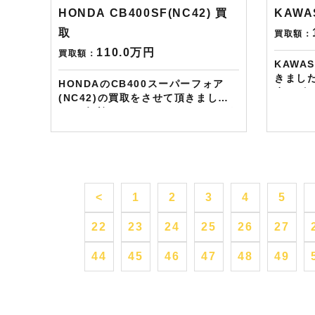
るスペシャルカードを贈呈中です。
2台目
HONDA CB400SF(NC42) 買
KAWA
2台目から半永続的に使えますし何
とご紹
とご紹介頂いても適用となります。
取
買取額：
無事成約
無事成約しましたらAmazonギフト
券を贈呈致
110.0万円
買取額：
券を贈呈致します！！！ ※但し50
KAWA
㏄以下
㏄以下の原付は除く。皆様のご用命
きまし
お待ち
HONDAのCB400スーパーフォア
お待ちしております！！！
少キズ
(NC42)の買取をさせて頂きまし
キレイ
た。 各所カスタムはされております
頂きました。 ——
が、全体的にはキレイで年式も新し
LINE・
く距離も浅かったので高額買取をさ
ご依頼の
せて頂きました。 ——————– 現
ード１万
在LINE・HP・FB・Instagramか
らに特典として
らご依頼のお客様にAmazonギフト
ドット
カード１万分を進呈しております！
<
1
2
3
4
5
次回Am
さらに特典として↓↓↓ 現在バイク査
が必ず
定ドットコムではキャンペーンとし
22
23
24
25
26
27
贈呈中
て次回Amazonギフトカード1万円
使えま
分が必ずもらえるスペシャルカード
44
45
46
47
48
49
となり
を贈呈中です。2台目から半永続的
Amaz
に使えますし何とご紹介頂いても適
す！！！ ※但し50㏄以下の
用となります。無事成約しましたら
除く。
Amazonギフト券を贈呈致しま