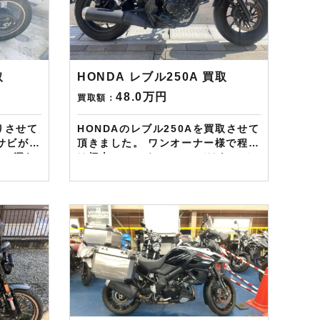
すし何
ギフトカード1万円分が必ずもらえ
ります。
るスペシャルカードを贈呈中です。
nギフト
2台目から半永続的に使えますし何
とご紹介頂いても適用となります。
のご用命
無事成約しましたらAmazonギフト
取
HONDA レブル250A 買取
券を贈呈致します！！！ ※但し50
48.0万円
買取額：
㏄以下の原付は除く。皆様のご用命
お待ちしております！！！
取りさせて
HONDAのレブル250Aを買取させて
サビが進
頂きました。 ワンオーナー様で程度
イル漏れ
は極上、Sエディションではないで
気がある
すがS仕様にカスタムされておりま
にて査定
したので高額買取をさせて頂きまし
た。 ——————– 現在LINE・
gram
HP・FB・Instagramからご依頼の
onギフ
お客様にAmazonギフトカード１万
おりま
分を進呈しております！ さらに特典
として↓↓↓ 現在バイク査定ドットコ
ンペーン
ムではキャンペーンとして次回
カード1
Amazonギフトカード1万円分が必
シャルカ
ずもらえるスペシャルカードを贈呈
ら半永
中です。2台目から半永続的に使え