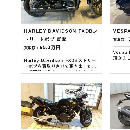
続的に
ギフトカード1万円分が必ずもらえ
も適用
るスペシャルカードを贈呈中です。
たらAm
2台目から半永続的に使えますし何
す！！！ ※但し50㏄以下の
とご紹介頂いても適用となります。
除く。
無事成約しましたらAmazonギフト
HARLEY DAVIDSON FXDBス
VESPA
ます！
券を贈呈致します！！！ ※但し50
トリートボブ 買取
買取額：
㏄以下の原付は除く。皆様のご用命
お待ちしております！！！
65.0万円
買取額：
Vespa
頂きま
Harley Davidson FXDBストリー
があり
トボブを買取りさせて頂きました。
りまし
走行距離が多くなっていましたが、
はあり
カスタムを評価させて頂き、ご納得
格にて
価格にて査定させて頂きました。
——————– 現
——————– 現在LINE・HP・
FB・I
FB・Instagramからご依頼のお客
様にAm
様にAmazonギフトカード１万分を
進呈しており
進呈しております！ さらに特典とし
て↓↓↓ 現在バイク査定ドットコムで
て↓↓↓ 現在バイク査定ドットコムで
はキャン
はキャンペーンとして次回Amazon
ギフト
ギフトカード1万円分が必ずもらえ
るスペ