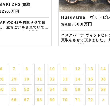
から半永続的に使えますし何
続的に使えますし何とご紹
SAKI ZH2 買取
介頂いても適用となります。
も適用となります。無事成
129.0万円
しましたらAmazonギフト
たらAmazonギフト券を贈
Husqvarna ヴットピ
します！！！ ※但し50
す！！！ ※但し50㏄以下の原付は
SAKIのZH2を買取させて頂
の原付は除く。皆様のご用命
除く。皆様のご用命お待ち
30.0万円
買取額：
た。 立ちごけをされていて多
しております！！！
ます！！！
がありましたが、全体的には
ハスクバーナ ヴィットピレン
でしたので高額買取をさせて
買取をさせて頂きました。 
————– 現在
MFDにて販売させていただ
HP・FB・Instagramから
となります。 ワンオーナー
お客様にAmazonギフトカ
も把握しておりましたこと
分を進呈しております！ さ
店での販売車両ということ
↓↓↓ 現在バイク査定
取をさせて頂きました。
コムではキャンペーンとして
6
7
8
9
10
11
12
13
14
——————– 現在LINE・HP・
azonギフトカード1万円分
FB・Instagramからご依
もらえるスペシャルカードを
28
29
30
31
32
33
34
35
36
様にAmazonギフトカード
です。2台目から半永続的に
進呈しております！ さらに特典とし
すし何とご紹介頂いても適用
て↓↓↓ 現在バイク査定ドットコムで
50
51
52
53
54
55
56
57
58
ます。無事成約しましたら
はキャンペーンとして次回Am
onギフト券を贈呈致しま
ギフトカード1万円分が必ず
66
67
68
69
70
71
72
>
原付は
るスペシャルカードを贈呈
皆様のご用命お待ちしており
2台目から半永続的に使えま