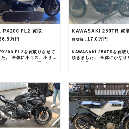
使えますし何とご紹介頂いて
2台目から半永続的に使えま
となります。無事成約しまし
とご紹介頂いても適用とな
azonギフト券を贈呈致しま
無事成約しましたらAmazo
原付は
券を贈呈致します！！！ ※但し50
皆様のご用命お待ちしており
㏄以下の原付は除く。皆様
 PX200 FL2 買取
KAWASAKI 250TR 買
！！
お待ちしております！！！
36.5万円
17.0万円
買取額：
 PX200 FL2を買取りさせて
KAWASAKI 250TRを買
した。 全体に小キズ、小サビ
頂きました。 全体にかなり
、エンジンのオイル漏れもあ
んだ状態で、キズも多くオ
たが、立ちごけなど大きな傷
もありましたが、根強い人
ませんでしたので、ご納得価
車種ですので、ご希望価格
査定させて頂きました。
させて頂きました。 ——————–
在LINE・HP・
現在LINE・HP・FB・Insta
nstagramからご依頼のお客
からご依頼のお客様にAmaz
azonギフトカード１万分を
トカード１万分を進呈して
ます！ さらに特典とし
す！ さらに特典として↓↓↓ 現在バイ
ク査定ドットコムではキャ
ペーンとして次回Amazon
として次回Amazonギフト
カード1万円分が必ずもらえ
万円分が必ずもらえるスペ
シャルカードを贈呈中です。
ードを贈呈中です。2台目か