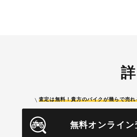
ます！
す！！！ ※但し50㏄以下の原付は
除く。皆様のご用命お待ちしており
ます！！！
詳
査定は無料！貴方のバイクが
幾らで売れ
無料オンライン