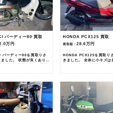
KI バーディー80 買取
HONDA PCX125 買取
2.0万円
28.6万円
買取額：
KI バーディー80を買取りさ
HONDA PCX125を買取
きました。 状態が良くありま
きました。 全体に小キズは
したが、ご納得価格にて査定
したが、低走行距離でした
した。 ——————–
より高価査定させて頂きま
E・HP・FB・Instagram
——————– 現在LINE・HP・
頼のお客様にAmazonギフ
FB・Instagramからご依
ド１万分を進呈しておりま
様にAmazonギフトカード
進呈しております！ さらに特典とし
ドットコムではキャンペーン
て↓↓↓ 現在バイク査定ドットコムで
回Amazonギフトカード1
はキャンペーンとして次回Am
が必ずもらえるスペシャルカ
ギフトカード1万円分が必ず
贈呈中です。2台目から半永
るスペシャルカードを贈呈