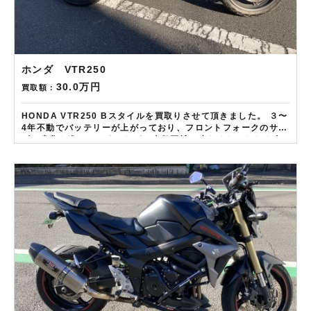
ホンダ VTR250
30.0万円
買取額：
HONDA VTR250 Bスタイルを買取りさせて頂きました。 ３〜
4年不動でバッテリーが上がっており、フロントフォークのサ
ビ，劣化も進んでいましたが、走行距離は少なめだったため全
体のいたみ具合が年式ほどでも無い点を評価させて頂き、他社
より高価査定させて頂きました。 ——————– 現在LINE・
HP・FB・Instagramからご依頼のお客様にAmazonギフトカ
ード１万分を進呈しております！ さらに特典として↓↓↓ 現在バ
イク査定ドットコムではキャンペーンとして次回Amazonギフ
トカード1万円分が必ずもらえるスペシャルカードを贈呈中で
す。2台目から半永続的に使えますし何とご紹介頂いても適用と
なります。無事成約しましたらAmazonギフト券を贈呈致しま
す！！！ ※但し50㏄以下の原付は除く。皆様のご用命お待ちし
ております！！！