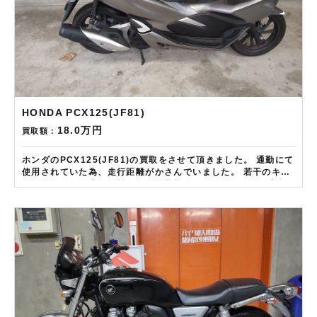
HONDA PCX125(JF81)
18.0万円
買取額：
ホンダのPCX125(JF81)の買取をさせて頂きました。 通勤にて
使用されていた為、走行距離がかさんでいました。 若干のキズ
がありましたが走行距離にしては状態はキレイでしたので高額
買取をさせて頂きました。 ——————– 現在LINE・HP・
FB・Instagramからご依頼のお客様にAmazonギフトカード１
万分を進呈しております！ さらに特典として↓↓↓ 現在バイク査
定ドットコムではキャンペーンとして次回Amazonギフトカー
ド1万円分が必ずもらえるスペシャルカードを贈呈中です。2台
目から半永続的に使えますし何とご紹介頂いても適用となりま
す。無事成約しましたらAmazonギフト券を贈呈致しま
す！！！ ※但し50㏄以下の原付は除く。皆様のご用命お待ちし
ております！！！