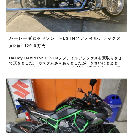
ハーレーダビッドソン FLSTNソフテイルデラックス
120.0万円
買取額：
Harley Davidson FLSTNソフテイルデラックスを買取りさせ
て頂きました。 カスタム多々ありましたが、きれいにまとまっ
ており、車体もきれいでしたので、他社より高価査定させて頂
きました。 ——————– 現在LINE・HP・FB・Instagram
からご依頼のお客様にAmazonギフトカード１万分を進呈して
おります！ さらに特典として↓↓↓ 現在バイク査定ドットコムで
はキャンペーンとして次回Amazonギフトカード1万円分が必ず
もらえるスペシャルカードを贈呈中です。2台目から半永続的に
使えますし何とご紹介頂いても適用となります。無事成約しま
したらAmazonギフト券を贈呈致します！！！ ※但し50㏄以下
の原付は除く。皆様のご用命お待ちしております！！！