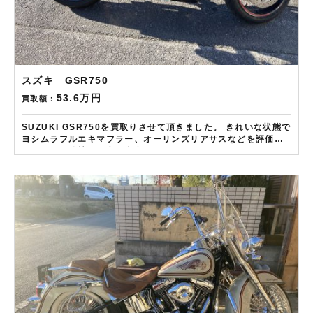
スズキ GSR750
53.6万円
買取額：
SUZUKI GSR750を買取りさせて頂きました。 きれいな状態で
ヨシムラフルエキマフラー、オーリンズリアサスなどを評価さ
せて頂き、他社より高価査定させて頂きました。
——————– 現在LINE・HP・FB・Instagramからご依頼の
お客様にAmazonギフトカード１万分を進呈しております！ さ
らに特典として↓↓↓ 現在バイク査定ドットコムではキャンペー
ンとして次回Amazonギフトカード1万円分が必ずもらえるスペ
シャルカードを贈呈中です。2台目から半永続的に使えますし何
とご紹介頂いても適用となります。無事成約しましたら
Amazonギフト券を贈呈致します！！！ ※但し50㏄以下の原付
は除く。皆様のご用命お待ちしております！！！