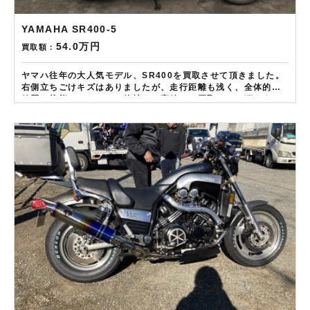
YAMAHA SR400-5
54.0万円
買取額：
ヤマハ往年の大人気モデル、SR400を買取させて頂きました。
右側立ちごけキズはありましたが、走行距離も浅く、全体的に
綺麗な状態でしたので、他社より高値にて買取させて頂きまし
た。 ——————– 現在LINE・HP・FB・Instagramからご
依頼のお客様にAmazonギフトカード１万分を進呈しておりま
す！ さらに特典として↓↓↓ 現在バイク査定ドットコムではキャ
ンペーンとして次回Amazonギフトカード1万円分が必ずもらえ
るスペシャルカードを贈呈中です。2台目から半永続的に使えま
すし何とご紹介頂いても適用となります。無事成約しましたら
Amazonギフト券を贈呈致します！！！ ※但し50㏄以下の原付
は除く。皆様のご用命お待ちしております！！！