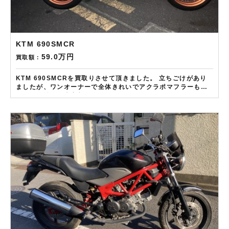
KTM 690SMCR
59.0万円
買取額：
KTM 690SMCRを買取りさせて頂きました。 立ちごけがあり
ましたが、ワンオーナーで全体きれいでアクラポマフラーも評
価してご納得の査定額とさせて頂きました。 ——————– 現
在LINE・HP・FB・Instagramからご依頼のお客様にAmazon
ギフトカード１万分を進呈しております！ さらに特典として
↓↓↓ 現在バイク査定ドットコムではキャンペーンとして次回
Amazonギフトカード1万円分が必ずもらえるスペシャルカード
を贈呈中です。2台目から半永続的に使えますし何とご紹介頂い
ても適用となります。無事成約しましたらAmazonギフト券を
贈呈致します！！！ ※但し50㏄以下の原付は除く。皆様のご用
命お待ちしております！！！