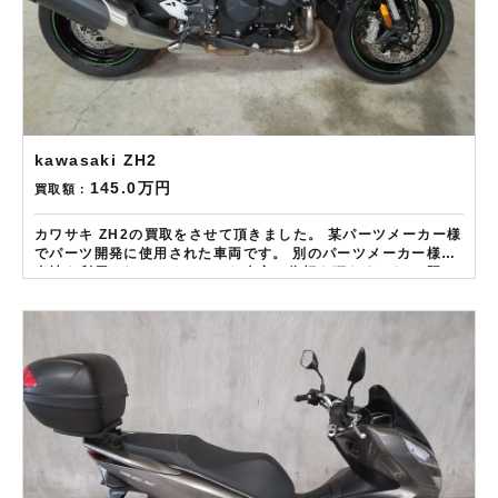
kawasaki ZH2
145.0万円
買取額：
カワサキ ZH2の買取をさせて頂きました。 某パーツメーカー様
でパーツ開発に使用された車両です。 別のパーツメーカー様が
当社を利用されていることから査定の依頼を頂きました。 既に
他社様で査定をされていましたが、当社のほうが高額だったの
でお譲り頂きました。 ——————– 現在LINE・HP・FB・
Instagramからご依頼のお客様にAmazonギフトカード１万分
を進呈しております！ さらに特典として↓↓↓ 現在バイク査定ド
ットコムではキャンペーンとして次回Amazonギフトカード1万
円分が必ずもらえるスペシャルカードを贈呈中です。2台目から
半永続的に使えますし何とご紹介頂いても適用となります。無
事成約しましたらAmazonギフト券を贈呈致します！！！ ※但
し50㏄以下の原付は除く。皆様のご用命お待ちしておりま
す！！！