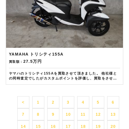
YAMAHA トリシティ155A
27.5万円
買取額：
ヤマハのトリシティ155Aを買取させて頂きました。 他社様と
の同時査定でしたがカスタムポイントを評価し、買取をさせて
頂きました。 ——————– 現在LINE・HP・FB・
Instagramからご依頼のお客様にAmazonギフトカード１万分
を進呈しております！ さらに特典として↓↓↓ 現在バイク査定ド
ットコムではキャンペーンとして次回Amazonギフトカード1万
<
1
2
3
4
5
6
円分が必ずもらえるスペシャルカードを贈呈中です。2台目から
半永続的に使えますし何とご紹介頂いても適用となります。無
事成約しましたらAmazonギフト券を贈呈致します！！！ ※但
7
8
9
10
11
12
13
し50㏄以下の原付は除く。皆様のご用命お待ちしておりま
す！！！
14
15
16
17
18
19
20