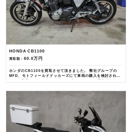
HONDA CB1100
60.0万円
買取額：
ホンダのCB1100を買取させて頂きました。 弊社グループの
MFD、モトフィールドドッカーズにて車両の購入を検討されて
いるお客様でした。 マフラーにキズ、エンジンに腐食がありま
したが下取りとして高額買取をさせて頂きました。
——————– 現在LINE・HP・FB・Instagramからご依頼の
お客様にAmazonギフトカード１万分を進呈しております！ さ
らに特典として↓↓↓ 現在バイク査定ドットコムではキャンペー
ンとして次回Amazonギフトカード1万円分が必ずもらえるスペ
シャルカードを贈呈中です。2台目から半永続的に使えますし何
とご紹介頂いても適用となります。無事成約しましたら
Amazonギフト券を贈呈致します！！！ ※但し50㏄以下の原付
は除く。皆様のご用命お待ちしております！！！