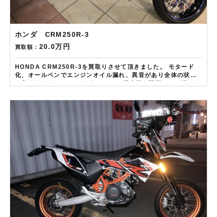
ホンダ CRM250R-3
20.0万円
買取額：
HONDA CRM250R-3を買取りさせて頂きました。 モタード
化、オールペンでエンジンオイル漏れ、異音があり全体の状態
も良くありませんでしたが、2ストの希少性を評価させて頂きま
した。 ——————– 現在LINE・HP・FB・Instagramから
ご依頼のお客様にAmazonギフトカード１万分を進呈しており
ます！ さらに特典として↓↓↓ 現在バイク査定ドットコムではキ
ャンペーンとして次回Amazonギフトカード1万円分が必ずもら
えるスペシャルカードを贈呈中です。2台目から半永続的に使え
ますし何とご紹介頂いても適用となります。無事成約しました
らAmazonギフト券を贈呈致します！！！ ※但し50㏄以下の原
付は除く。皆様のご用命お待ちしております！！！