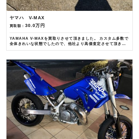
ヤマハ V-MAX
30.0万円
買取額：
YAMAHA V-MAXを買取りさせて頂きました。 カスタム多数で
全体きれいな状態でしたので、他社より高価査定させて頂きま
した。 ——————– 現在LINE・HP・FB・Instagramから
ご依頼のお客様にAmazonギフトカード１万分を進呈しており
ます！ さらに特典として↓↓↓ 現在バイク査定ドットコムではキ
ャンペーンとして次回Amazonギフトカード1万円分が必ずもら
えるスペシャルカードを贈呈中です。2台目から半永続的に使え
ますし何とご紹介頂いても適用となります。無事成約しました
らAmazonギフト券を贈呈致します！！！ ※但し50㏄以下の原
付は除く。皆様のご用命お待ちしております！！！