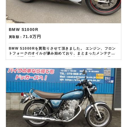
BMW S1000R
71.0万円
買取額：
BMW S1000Rを買取りさせて頂きました。 エンジン、フロン
トフォークのオイルが滲み始めており、まとまったメンテナン
スが必要な時期となっていましたが、転倒もなくきれいに乗ら
れておりノーマルマフラーもお持ちでしたので他社より高価査
定させて頂きました。 ——————– 現在LINE・HP・FB・
Instagramからご依頼のお客様にAmazonギフトカード１万分
を進呈しております！ さらに特典として↓↓↓ 現在バイク査定ド
ットコムではキャンペーンとして次回Amazonギフトカード1万
円分が必ずもらえるスペシャルカードを贈呈中です。2台目から
半永続的に使えますし何とご紹介頂いても適用となります。無
事成約しましたらAmazonギフト券を贈呈致します！！！ ※但
し50㏄以下の原付は除く。皆様のご用命お待ちしておりま
す！！！