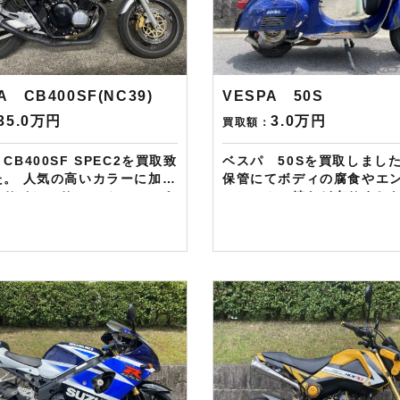
えるスペシャルカードを贈呈
はキャンペーンとして次回Am
。2台目から半永続的に使え
ギフトカード1万円分が必ず
何とご紹介頂いても適用とな
るスペシャルカードを贈呈
。無事成約しましたら
2台目から半永続的に使えま
onギフト券を贈呈致しま
とご紹介頂いても適用とな
A CB400SF(NC39)
VESPA 50S
原付は
無事成約しましたらAmazo
皆様のご用命お待ちしており
券を贈呈致します！！！ ※但し50
35.0万円
3.0万円
買取額：
！！
㏄以下の原付は除く。皆様
お待ちしております！！！
CB400SF SPEC2を買取致
ベスパ 50Sを買取しました。 
カラーに加え
保管にてボディの腐食やエ
外サイレンサー、ノーマルパ
フレームの錆など有りまし
走行距離が多くても
状ではなくその先を見据え
—————– 現在
せて頂きました。 グループ店にピア
HP・FB・Instagramから
ジオディーラがございます
お客様にAmazonギフトカ
VEAPA、Apliia,MOTOG
分を進呈しております！ さ
両もお任せ下さい。 ——————–
↓↓↓ 現在バイク査定
現在LINE・HP・FB・Insta
コムではキャンペーンとして
からご依頼のお客様にAmaz
azonギフトカード1万円分
トカード１万分を進呈して
もらえるスペシャルカードを
す！ さらに特典として↓↓↓ 現在バイ
です。2台目から半永続的に
ク査定ドットコムではキャ
すし何とご紹介頂いても適用
として次回Amazonギフト