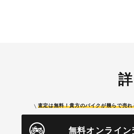
使えますし何とご紹介頂いても適用
らに特典として
となります。無事成約しましたら
ドット
Amazonギフト券を贈呈致しま
次回Am
す！！！ ※但し50㏄以下の原付は
が必ず
除く。皆様のご用命お待ちしており
贈呈中
ます！！！
使えま
となり
Amaz
す！！！ ※但し50㏄以下の
除く。
ます！
詳
査定は無料！貴方のバイクが
幾らで売れ
無料オンライン