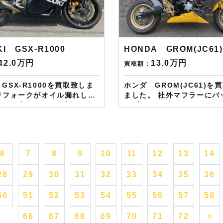
ます。無事成約しましたら
万円分が必ずもらえるスペ
onギフト券を贈呈致しま
ードを贈呈中です。2台目か
原付は
続的に使えますし何とご紹
皆様のご用命お待ちしており
も適用となります。無事成
！！
たらAmazonギフト券を贈
KI GSX-R1000
HONDA GROM(JC61)
す！！！ ※但し50㏄以下の原付は
42.0万円
13.0万円
買取額：
除く。皆様のご用命お待ち
ます！！！
GSX-R1000を買取致しま
ホンダ GROM(JC61)を
ました。 社外マフラーにバックステ
たが、大きなカウル割れも無
ップ、アンダーカウルシン
に綺麗な車両です。 社外の
りながら、かっこいいカス
キゾーストマフラー、ノーマ
す。 左右転倒していましたがシンプ
ツありにて現状ではなく、先
ルでまとまりのあるカスタ
えて高額買取さえて頂きまし
保管にて大切されていました。 
6
7
8
9
10
11
12
13
14
タムに加え、ノーマルパー
せください！ カスタムに
ば査定額更にアップ！ 原付から大型
28
29
30
31
32
33
34
35
36
ノーマルパーツがあれば更に
まで査定お待ちしておりま
—————– 現在
——————– 現在LINE・HP・
HP・FB・Instagramから
FB・Instagramからご依
50
51
52
53
54
55
56
57
58
お客様にAmazonギフトカ
様にAmazonギフトカード
分を進呈しております！ さ
進呈しております！ さらに特典とし
66
67
68
69
70
71
72
>