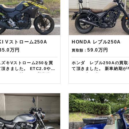
KI Vストローム250A
HONDA レブル250A
35.0万円
59.0万円
買取額：
ズキVストローム250を買
ホンダ レブル250Aの買
ました。 ETC2.0やグ
て頂きました。 新車納期が半年待ち
ヒーターも付いて、普段使い
なんて事も珍しくないホン
です。 しっかりと加味
でも、特に人気のレブル25
頂き、高価買取させて頂きま
させて頂きました。 マフラー等カス
タム部分もしっかりと買取
B・Instagramからご依頼の
映させて頂きました。
Amazonギフトカード１万
——————– 現在LINE・HP・
ております！ さらに特典
FB・Instagramからご依
定ドットコ
様にAmazonギフトカード
キャンペーンとして次回
進呈しております！ さらに特典とし
onギフトカード1万円分が必
て↓↓↓ 現在バイク査定ドットコムで