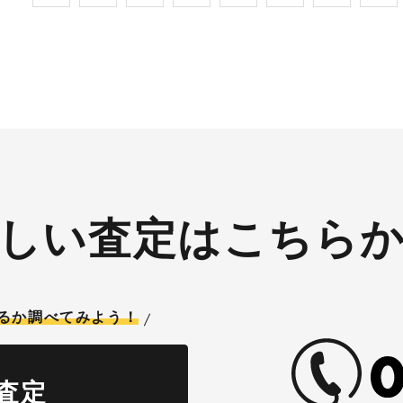
↓↓↓ 現在バイク査定
て↓↓↓ 現在バイク査定ドットコムで
コムではキャンペーンとして
はキャンペーンとして次回Am
azonギフトカード1万円分
ギフトカード1万円分が必ず
もらえるスペシャルカードを
るスペシャルカードを贈呈
です。2台目から半永続的に
2台目から半永続的に使えま
すし何とご紹介頂いても適用
とご紹介頂いても適用とな
ます。無事成約しましたら
無事成約しましたらAmazo
onギフト券を贈呈致しま
券を贈呈致します！！！ ※但し50
原付は
㏄以下の原付は除く。皆様
皆様のご用命お待ちしており
お待ちしております！！！
！！
しい査定はこちら
るか調べてみよう！
査定