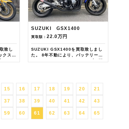
シャルカ
進呈しております！ さらに特典とし
ら半永
て↓↓↓ 現在バイク査定ドットコムで
介頂いて
はキャンペーンとして次回Amazon
約しまし
ギフトカード1万円分が必ずもらえ
呈致しま
るスペシャルカードを贈呈中です。
SUZUKI GSX1400
2台目から半永続的に使えますし何
22.0万円
買取額：
しており
とご紹介頂いても適用となります。
無事成約しましたらAmazonギフト
買取致し
SUZUKI GSX1400を買取致しまし
券を贈呈致します！！！ ※但し50
た。 8年不動により、バッテリーが
㏄以下の原付は除く。皆様のご用命
プルであ
あがっており、タンクキャップが開
お待ちしております！！！
タムで
きませんでした。 ヨシムラのリアサ
ス、ショート管がカスタムされてお
ム、車庫
り、車庫保管にて大切にされていま
カス
した。 お客様としっかりと商談し、
15
16
17
18
19
20
21
ツがあれ
高額査定させて致しました。
SUZUKI車両はディーラーである当
37
38
39
40
41
42
43
す。
社にお任せください。 不動でもその
先を見据えて買取いたします。
頼のお客
——————– 現在LINE・HP・
59
60
61
62
63
64
65
１万分を
FB・Instagramからご依頼のお客
様にAmazonギフトカード１万分を