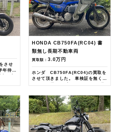
HONDA CB750FA(RC04) 書
類無し長期不動車両
3.0万円
買取額：
取をさせ
ホンダ CB750FA(RC04)の買取を
ダ車の中
させて頂きました。 車検証を無くし
0を買取
てしまい動かせずにいたところご依
頼頂きました。 約10年近くの不動
価格に反
車両でしたがしっかり車両評価をさ
せていただき金額をつけさせてもら
いました。 ——————– 現在
頼のお客
LINE・HP・FB・Instagramから
１万分を
ご依頼のお客様にAmazonギフトカ
ード１万分を進呈しております！ さ
らに特典として↓↓↓ 現在バイク査定