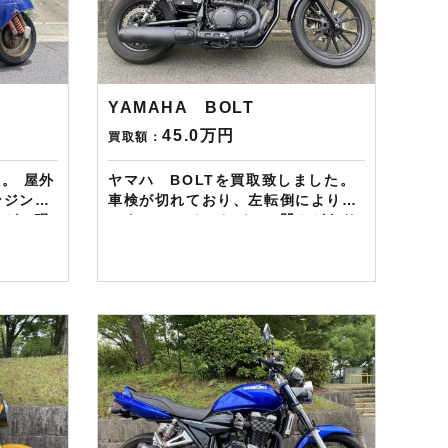
azon
ドットコムではキャンペーンとして
もらえ
次回Amazonギフトカード1万円分
中です。
が必ずもらえるスペシャルカードを
すし何
贈呈中です。2台目から半永続的に
ります。
使えますし何とご紹介頂いても適用
YAMAHA BOLT
nギフト
となります。無事成約しましたら
45.0万円
買取額：
Amazonギフト券を贈呈致しま
のご用命
す！！！ ※但し50㏄以下の原付は
除く。皆様のご用命お待ちしており
屋外
ヤマハ BOLTを買取致しました。
ます！！！
ンジン、
車検が切れており、左転倒によりタ
たが、現
ンク、エンジンカバーに凹みがあり
て買取さ
ましたが、 テールランプの変更等ラ
イトカスタムにより、シンプルかっ
ので
こいいカスタム、 ノーマルパーツが
UZZIの車
お持ちでしたので高額査定させて頂
きました。 車検切れにて動させな
gram
い、不動になってしまった車両もお
onギフ
任せください。 現状ではなく、その
おりま
先も含めて査定させて頂きます。
——————– 現在LINE・HP・
ンペーン
FB・Instagramからご依頼のお客
カード1
様にAmazonギフトカード１万分を