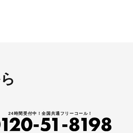
進呈しております！ さらに特典とし
azon
て↓↓↓ 現在バイク査定ドットコムで
もらえ
はキャンペーンとして次回Amazon
中です。
ギフトカード1万円分が必ずもらえ
すし何
るスペシャルカードを贈呈中です。
ります。
2台目から半永続的に使えますし何
nギフト
とご紹介頂いても適用となります。
無事成約しましたらAmazonギフト
のご用命
券を贈呈致します！！！ ※但し50
㏄以下の原付は除く。皆様のご用命
お待ちしております！！！
から
24時間受付中！全国共通フリーコール！