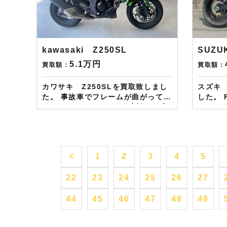
LINE・HP・FB・Instagramから
となり
ご依頼のお客様にAmazonギフトカ
Amaz
ード１万分を進呈しております！ さ
す！！！ ※但し50㏄以下の
らに特典として↓↓↓ 現在バイク査定
除く。
ドットコムではキャンペーンとして
ます！
kawasaki Z250SL
SUZU
次回Amazonギフトカード1万円分
5.1万円
買取額：
買取額：
が必ずもらえるスペシャルカードを
贈呈中です。2台目から半永続的に
使えますし何とご紹介頂いても適用
カワサキ Z250SLを買取致しまし
スズキ 
となります。無事成約しましたら
た。 事故車でフレームが曲がってお
した。 Fフォークがオイル漏れして
Amazonギフト券を贈呈致しま
りましたが、しっかりと商談し、高
いまし
す！！！ ※但し50㏄以下の原付は
額査定させて致しました。 動かな
く全体的
除く。皆様のご用命お待ちしており
い、動かせない事故車、不動車もお
フルエ
ます！！！
任せ下さい。 ——————– 現在
ルパー
LINE・HP・FB・Instagramから
を見据
<
1
2
3
4
5
ご依頼のお客様にAmazonギフトカ
た。 SUZUKI車はディーラーである
ード１万分を進呈しております！ さ
当社にお任
22
23
24
25
26
27
らに特典として↓↓↓ 現在バイク査定
加えて
ドットコムではキャンペーンとして
査定額アップ！ —
次回Amazonギフトカード1万円分
LINE・
44
45
46
47
48
49
が必ずもらえるスペシャルカードを
ご依頼の
贈呈中です。2台目から半永続的に
ード１万