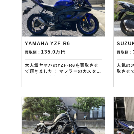
YAMAHA YZF-R6
SUZU
135.0万円
買取額：
買取額：
大人気ヤマハのYZF-R6を買取させ
人気のス
て頂きました！ マフラーのカスタム
取させて頂き
もしっかり査定にプラスさせて頂き
リップ
ました！ ——————– 現在
に最高の一台
LINE・HP・FB・Instagramから
させて
ご依頼のお客様にAmazonギフトカ
した。 ——————– 現在LINE・
ード１万分を進呈しております！ さ
HP・F
らに特典として↓↓↓ 現在バイク査定
お客様に
ドットコムではキャンペーンとして
分を進呈し
次回Amazonギフトカード1万円分
として↓↓↓ 現在バイク査
が必ずもらえるスペシャルカードを
ムでは
贈呈中です。2台目から半永続的に
Amaz