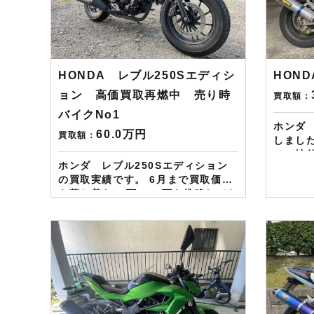
使えますし何とご紹介頂いても適用
ずもら
となります。無事成約しましたら
中です
Amazonギフト券を贈呈致しま
ますし
す！！！ ※但し50㏄以下の原付は
ります
除く。皆様のご用命お待ちしており
Amaz
HONDA レブル250Sエディシ
HOND
ます！！！
す！！！ ※但し50㏄以下の
除く。
ョン 高価買取再燃中 売り時
買取額：
ます！
バイクNo1
ホンダ 
60.0万円
買取額：
しました。 人気の高い
て、社
ホンダ レブル250Sエディション
ーツ有でした。 
の買取実績です。 6月まで買取価格
お任せ下さい！ —
も落ち着き40万～50万を推移してお
LINE・
りましたが今月に入り再燃しており
ご依頼の
ます。 価格も50万から65万まで買
ード１万
取価格はあがってきております。 さ
らに特典として
らにレブルカスタムで有名なディア
ドット
ブロ製カウル装着車などは75万まで
次回Am
の実績があります。 レブルの買取な
が必ず
らバイク査定ドットコムにお任せく
贈呈中
ださい！！！ ——————– 現在
使えま