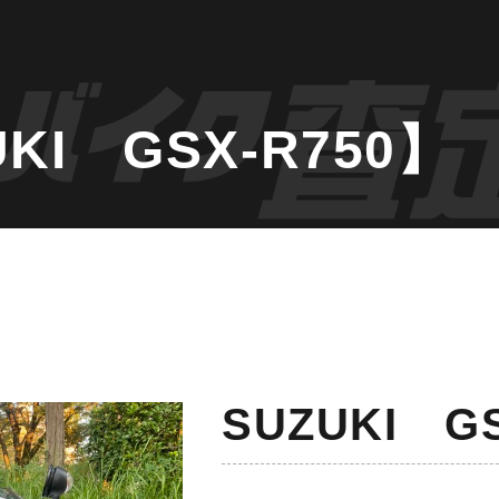
I GSX-R750】
SUZUKI GS