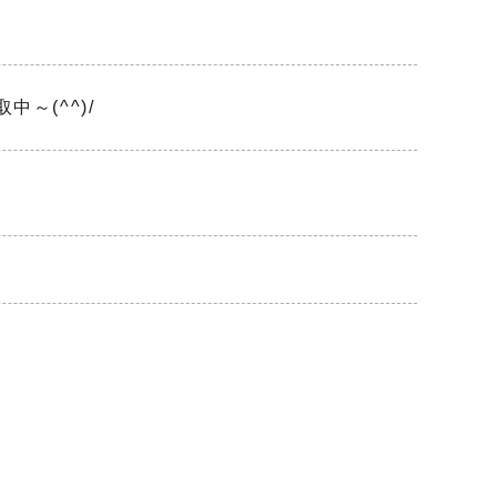
～(^^)/