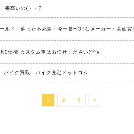
一番高いの(・・?
ールド・蘇った不死鳥・今一番HOTなメーカー・高価買取中
00 K0仕様 カスタム車はお任せください(^^)/
1 バイク買取 バイク査定ドットコム
1
2
3
>