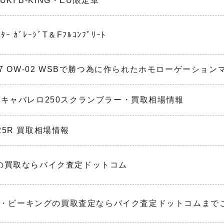
KI B-KING・EU限定車
ﾀｰ ｶﾞﾚｰｼﾞT＆Fﾌﾙｺﾝﾌﾟﾘｰﾄ
F-R7 OW-02 WSBで勝つ為に作られたホモローゲーション
キャバレロ250スクランブラー・買取相場情報
-25R 買取相場情報
72の買取ならバイク査定ドットコム
KING・ビーキングの買取査定ならバイク査定ドットコムま